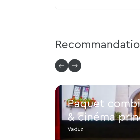
Recommandatio
Paquet combin
& cinéma prin
Vaduz
Paquet combiné : tour de vil