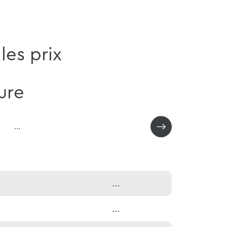
les prix
ure
...
...
...