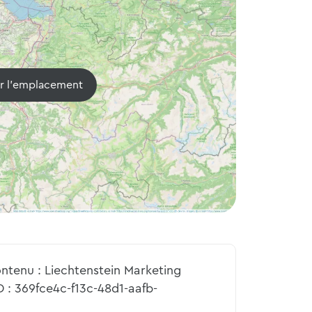
er l'emplacement
ntenu : Liechtenstein Marketing
D : 369fce4c-f13c-48d1-aafb-