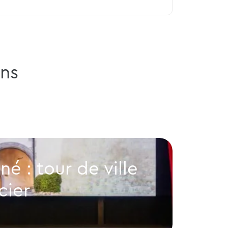
ns
é : tour de ville
Cit
cier
Vaduz
City-Mus
le & cinéma princier