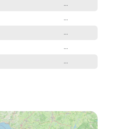
...
...
...
...
...