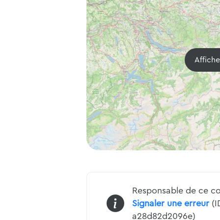
Affich
Responsable de ce co
Signaler une erreur
(I
a28d82d2096e)