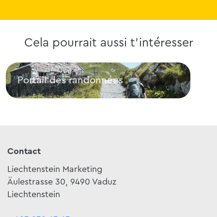
Cela pourrait aussi t'intéresser
Portail des randonnées
Gui
Portail des randonnées
Guid
Contact
Liechtenstein Marketing
Äulestrasse 30, 9490 Vaduz
Liechtenstein