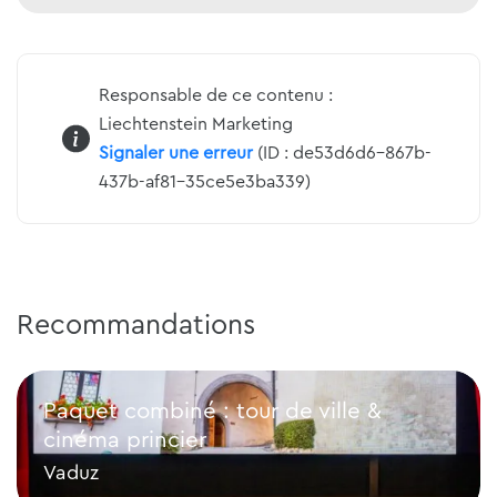
Responsable de ce contenu :
Liechtenstein Marketing
Signaler une erreur
(ID : de53d6d6-867b-
437b-af81-35ce5e3ba339)
Recommandations
Paquet combiné : tour de ville &
cinéma princier
Vaduz