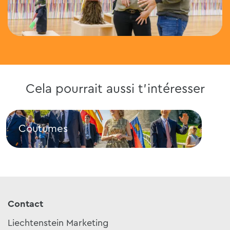
Cela pourrait aussi t'intéresser
Coutumes
Cit
Coutumes
City
Contact
Liechtenstein Marketing