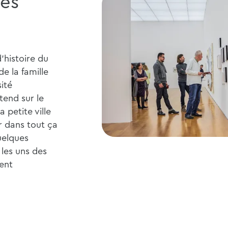
des
d'histoire du
e la famille
sité
tend sur le
a petite ville
r dans tout ça
uelques
les uns des
ment