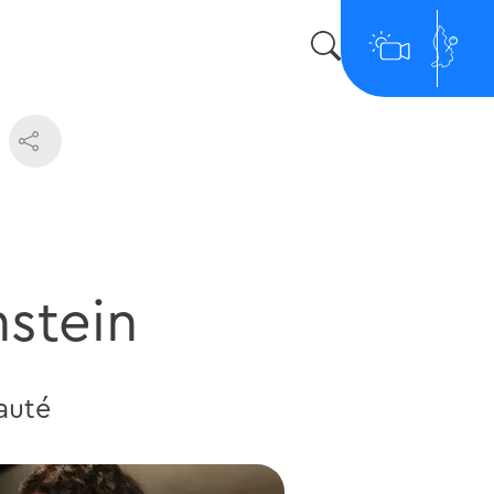
nstein
auté