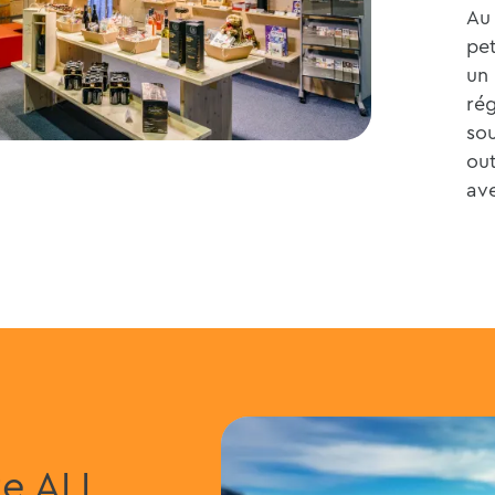
A
pet
un 
rég
sou
out
ave
e ALL