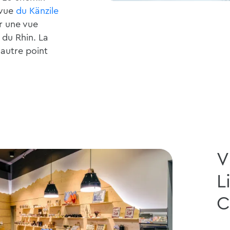
 vue
du Känzile
r une vue
 du Rhin. La
 autre point
V
L
C