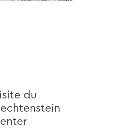
isite du
iechtenstein
enter