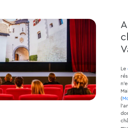
A
c
V
Le
rés
n'e
Mai
(
Mo
l'a
don
châ
mu