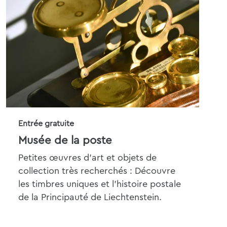
Entrée gratuite
20%
Musée de la poste
Mu
Petites œuvres d'art et objets de
Le 
collection très recherchés : Découvre
exa
les timbres uniques et l'histoire postale
Lie
de la Principauté de Liechtenstein.
coll