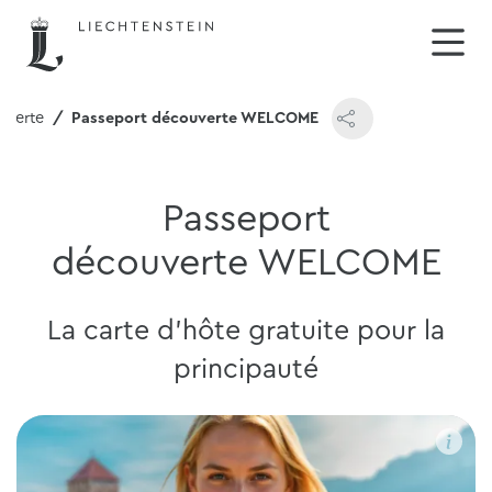
uverte
Passeport découverte
W
ELCOME
Passeport
découverte
W
ELCOME
La carte d'hôte gratuite pour la
principauté