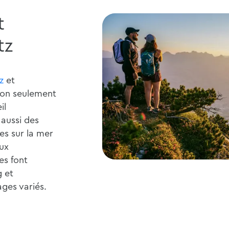
t
tz
tz
et
non seulement
il
 aussi des
es sur la mer
eux
es font
g et
ges variés.