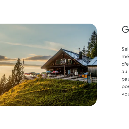
G
Sel
mé
d'e
au
pa
pos
vou