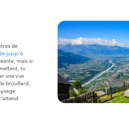
tres de
e jusqu'à
eante, mais si
mettent, tu
ar une vue
e brouillard.
paysage
t'attend.