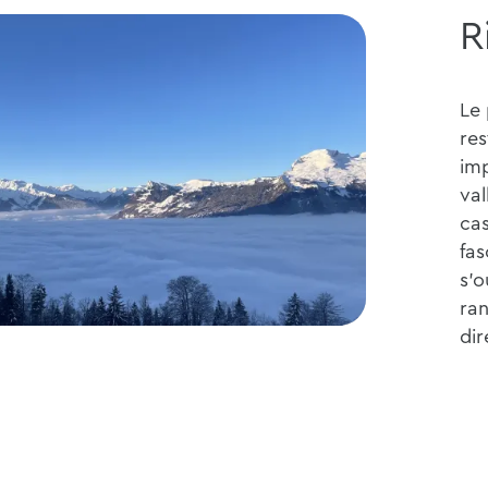
R
Le 
res
imp
val
cas
fas
s'o
ra
dir