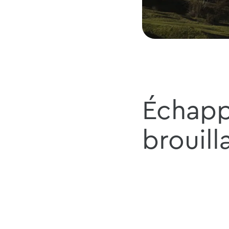
Échapp
brouill