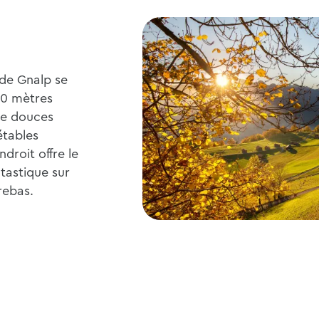
 de Gnalp se
00 mètres
de douces
étables
ndroit offre le
tastique sur
rebas.