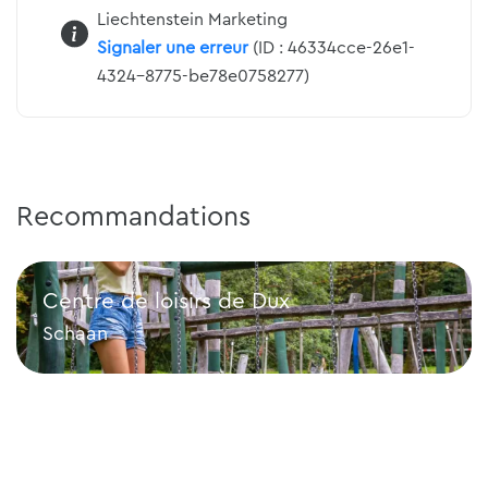
Liechtenstein Marketing
Signaler une erreur
(ID : 46334cce-26e1-
4324-8775-be78e0758277)
Recommandations
Centre de loisirs de Dux
Schaan
Centre de loisirs de Dux