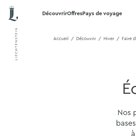
Découvrir
Offres
Pays de voyage
Accueil
Découvrir
Hiver
Faire d
É
Nos p
bases
à