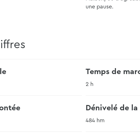
une pause.
iffres
le
Temps de mar
2 h
ontée
Dénivelé de la
484 hm