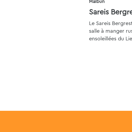
Malbun
Sareis Bergr
Le Sareis Bergres
salle à manger ru
ensoleillées du Li