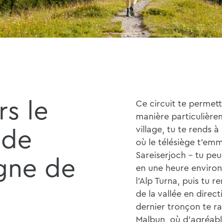
rs le
Ce circuit te permet
manière particulière
village, tu te rends à 
 de
où le télésiège t'e
Sareiserjoch - tu peu
gne de
en une heure environ
l'Alp Turna, puis tu 
n
de la vallée en direc
dernier tronçon te r
Malbun, où d'agréable