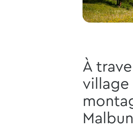
À trave
village
monta
Malbu