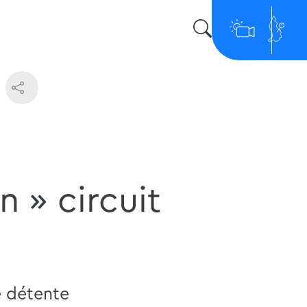
n » circuit
e détente